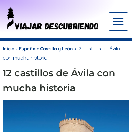
Ir
al
contenido
SEO para blogs de viajes
Monetiza tu blog de viajes
Guías de viaje
Descuentos para
»
»
»
12 castillos de Ávila
Inicio
España
Castilla y León
con mucha historia
12 castillos de Ávila con
mucha historia