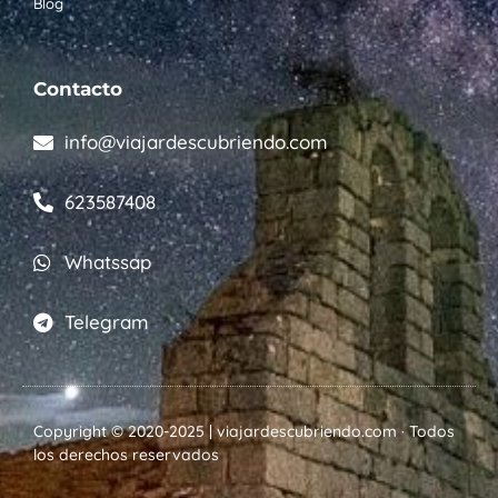
Blog
Contacto
info@viajardescubriendo.com
623587408
Whatssap
Telegram
Copyright © 2020-2025 | viajardescubriendo.com · Todos
los derechos reservados