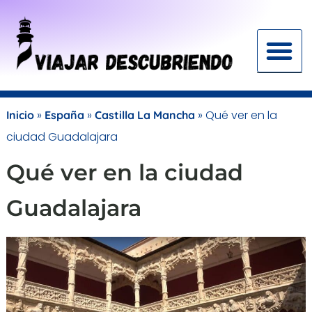
Ir
al
contenido
SEO para blogs de viajes
Monetiza tu blog de viajes
Guías de viaje
Descuentos para
»
»
»
Qué ver en la
Inicio
España
Castilla La Mancha
ciudad Guadalajara
Qué ver en la ciudad
Guadalajara