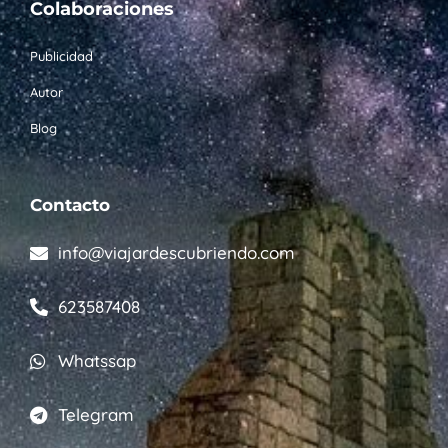
Colaboraciones
Publicidad
Autor
Blog
Contacto
info@viajardescubriendo.com
623587408
Whatssap
Telegram