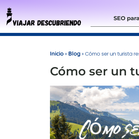
Ir
al
SEO para
contenido
Inicio
Blog
»
»
Cómo ser un turista r
Cómo ser un t