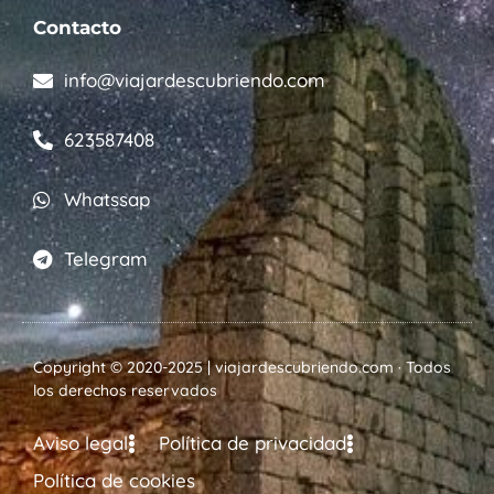
Contacto
info@viajardescubriendo.com
623587408
Whatssap
Telegram
Copyright © 2020-2025 | viajardescubriendo.com · Todos
los derechos reservados
Aviso legal
Política de privacidad
Política de cookies