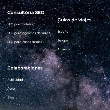
Consultoría SEO
Guías de viajes
SEO para hoteles
España
SEO para agencias de viajes
Europa
SEO para casas rurales
América
Colaboraciones
Publicidad
Autor
Blog